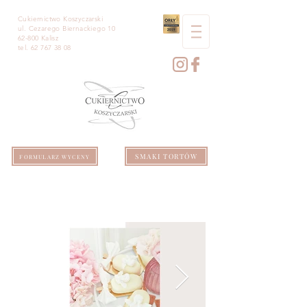
Cukiernictwo Koszyczarski
ul. Cezarego Biernackiego 10
62-800 Kalisz
tel.
62 767 38 08
SMAKI TORTÓW
FORMULARZ WYCENY