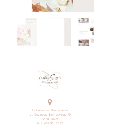
Cukiernictwo Koszyczarski
ul. Cezarego Biernackiego 10
62-800 Kalisz
NIP:
618 001 57 32