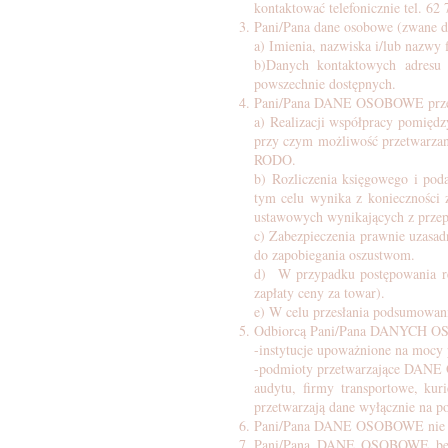
kontaktować telefonicznie tel. 6
Pani/Pana dane osobowe (zwane
a) Imienia, nazwiska i/lub nazwy 
b)Danych kontaktowych adresu k
powszechnie dostępnych.
Pani/Pana DANE OSOBOWE przetw
a) Realizacji współpracy pomię
przy czym możliwość przetwarza
RODO.
b) Rozliczenia księgowego i p
tym celu wynika z koniecznośc
ustawowych wynikających z przepi
c) Zabezpieczenia prawnie uza
do zapobiegania oszustwom.
d) W przypadku postępowania re
zapłaty ceny za towar).
e) W celu przesłania podsumowan
Odbiorcą Pani/Pana DANYCH 
-instytucje upoważnione na mocy
-podmioty przetwarzające DANE
audytu, firmy transportowe, kur
przetwarzają dane wyłącznie 
Pani/Pana DANE OSOBOWE nie bę
Pani/Pana DANE OSOBOWE będą