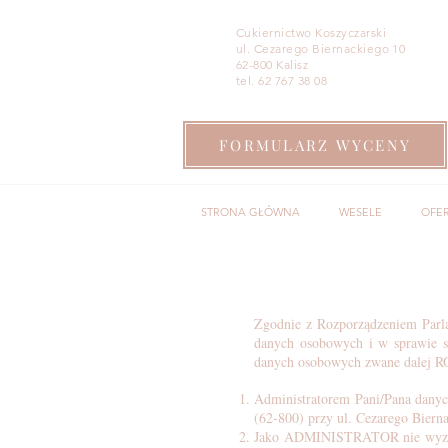
Cukiernictwo Koszyczarski
ul. Cezarego Biernackiego 10
62-800 Kalisz
tel. 62 767 38 08
FORMULARZ WYCENY
STRONA GŁÓWNA
WESELE
OFE
Zgodnie z Rozporządzeniem Parl
danych osobowych i w sprawie s
danych osobowych zwane dalej R
Administratorem Pani/Pana danyc
(62-800) przy ul. Cezarego Bi
Jako ADMINISTRATOR nie wyznac