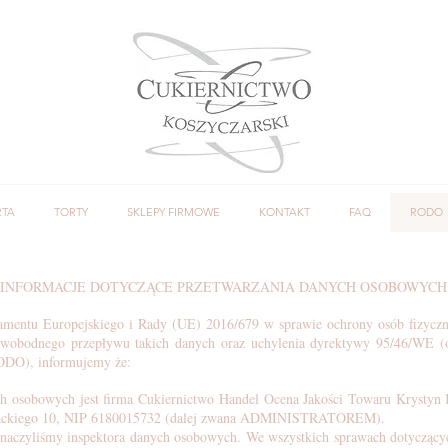
RTA
TORTY
SKLEPY FIRMOWE
KONTAKT
FAQ
RODO
INFORMACJE DOTYCZĄCE PRZETWARZANIA DANYCH OSOBOWYCH
amentu Europejskiego i Rady (UE) 2016/679 w sprawie ochrony osób fizycz
wobodnego przepływu takich danych oraz uchylenia dyrektywy 95/46/WE (o
ODO), informujemy że:
h osobowych jest firma Cukiernictwo Handel Ocena Jakości Towaru Krystyn K
ernackiego 10, NIP 6180015732 (dalej zwana ADMINISTRATOREM).
zyliśmy inspektora danych osobowych. We wszystkich sprawach dotyczącyc