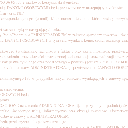
2 753 36 95 lub e-mailowo:
koszyczarski@onet.eu
.
 dalej DANYMI OSOBOWYMI) będą przetwarzane w następującym zakresie:
firmy oraz NIP.
orespondencyjnego (e-mail) i/lub numeru telefonu, które zostały pozys
arzane będą w następujących celach:
dzy Panią/Panem a ADMINISTRATOREM w zakresie sprzedaży towarów i świadc
nia DANYCH OSOBOWYCH w tym celu wynika z konieczności realizacji umowy 
odatkowego (wystawianie rachunków i faktur), przy czym możliwość pr
i zapewnienia prawidłowości prowadzonej dokumentacji oraz realizacji p
sów prawa cywilnego oraz podatkowego – podstawą jest art. 6 ust. 1 lit c RO
sadnionych interesów ADMINISTRATORA, tj. przetwarzanie DANYCH OSOBO
klamacyjnego lub w przypadku innych roszczeń wynikających z umowy spr
ia zamówienia.
OSOBOWYCH będą:
 prawa,
 OSOBOWE na zlecenie ADMINISTRATORA, tj. między innymi podmioty świad
ierskie, świadczące usługi informatyczne oraz obsługi systemów informaty
na podstawie umowy z ADMINISTRATOREM.
dą przekazywane do państwa trzeciego.
 przechowywane przez cały okres współpracy z ADMINISTRATOREM, a 