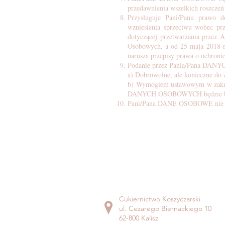
przedawnienia wszelkich roszcze
Przysługuje Pani/Panu prawo 
wzniesienia sprzeciwu wobec p
dotyczącej przetwarzania prz
Osobowych, a od 25 maja 2018 r
narusza przepisy prawa o ochron
Podanie przez Panią/Pana DAN
a) Dobrowolne, ale konieczne do 
b) Wymogiem ustawowym w zakresi
DANYCH OSOBOWYCH będzie br
Pani/Pana DANE OSOBOWE nie bę
Cukiernictwo Koszyczarski
ul. Cezarego Biernackiego 10
62-800 Kalisz