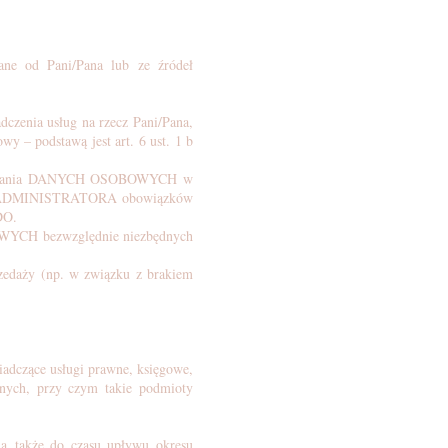
kane od Pani/Pana lub ze źródeł
zenia usług na rzecz Pani/Pana,
– podstawą jest art. 6 ust. 1 b
zetwarzania DANYCH OSOBOWYCH w
rzez ADMINISTRATORA obowiązków
DO.
WYCH bezwzględnie niezbędnych
zedaży (np. w związku z brakiem
czące usługi prawne, księgowe,
cznych, przy czym takie podmioty
także do czasu upływu okresu