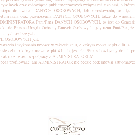
ń cywilnych oraz zobowiązań publicznoprawnych związanych z celami, o który
dostępu do swoich DANYCH OSOBOWYCH, ich sprostowania, usunięcia lu
rzetwarzania oraz przenoszenia DANYCH OSOBOWYCH, także do wniesienia
ez ADMINISTRATORA Pani/Pana DANYCH OSOBOWYCH, to jest do Generaln
oku do Prezesa Urzędu Ochrony Danych Osobowych, gdy uzna Pani/Pan, że
ie danych osobowych.
YCH OSOBOWYCH jest:
zawarcia i wykonania umowy w zakresie celu, o którym mowa w pkt 4 lit. a,
e celu, o którym mowa w pkt 4 lit. b, jest Pani/Pan zobowiązany do ich po
ak możliwości współpracy z ADMINISTRATOREM.
dą profilowane, ani ADMINISTRATOR nie będzie podejmował zautomatyzowa