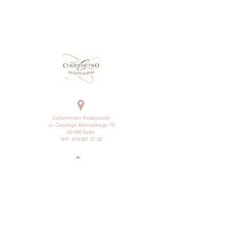
Cukiernictwo Koszyczarski
ul. Cezarego Biernackiego 10
62-800 Kalisz
NIP:
618 001 57 32
tel.
62 767 38 08
pracowniakoszyczarski@gmail.com