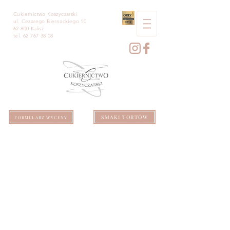
Cukiernictwo Koszyczarski
ul. Cezarego Biernackiego 10
62-800 Kalisz
tel.
62 767 38 08
SMAKI TORTÓW
FORMULARZ WYCENY