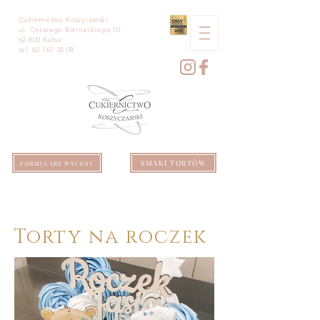
Cukiernictwo Koszyczarski
ul. Cezarego Biernackiego 10
62-800 Kalisz
tel.
62 767 38 08
SMAKI TORTÓW
FORMULARZ WYCENY
Torty na roczek