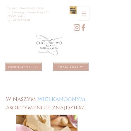
Cukiernictwo Koszyczarski
ul. Cezarego Biernackiego 10
62-800 Kalisz
tel.
62 767 38 08
SMAKI TORTÓW
FORMULARZ WYCENY
W naszym
wielkanocnym
asortymencie znajdziesz...